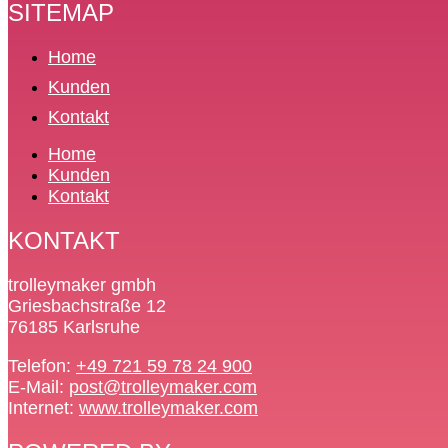
SITEMAP
Home
Kunden
Kontakt
Home
Kunden
Kontakt
KONTAKT
trolleymaker gmbh
Griesbachstraße 12
76185 Karlsruhe
Telefon:
+49 721 59 78 24 900
E-Mail:
post@trolleymaker.com
Internet:
www.trolleymaker.com